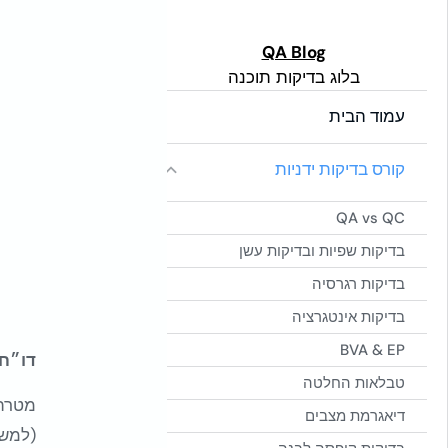
לתוכן
Global Side Menu
QA Blog
בלוג בדיקות תוכנה
Width
Placeholder
עמוד הבית
קורס בדיקות ידניות
QA vs QC
בדיקות שפיות ובדיקות עשן
בדיקות רגרסיה
בדיקות אינטגרציה
BVA & EP
דו״ח ס
טבלאות החלטה
דיאגרמת מצבים
(למשל