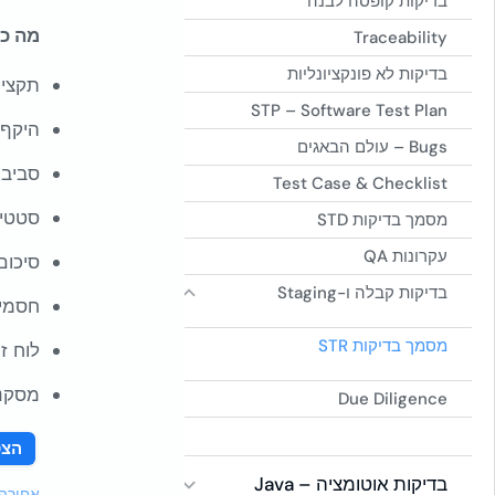
בדיקות קופסה לבנה
מה כול
Traceability
בדיקות לא פונקציונליות
תקציר
STP – Software Test Plan
היקף 
Bugs – עולם הבאגים
סביבה
Test Case & Checklist
סטטיס
מסמך בדיקות STD
עקרונות QA
סיכום
בדיקות קבלה ו-Staging
חסמים
מסמך בדיקות STR
לוח ז
מסקנו
Due Diligence
הצט
בדיקות אוטומציה – Java
אחורה