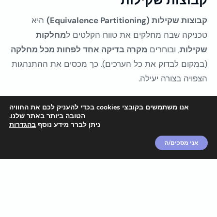
קבוצות שקילות
קבוצות שקילות (Equivalence Partitioning)
היא
טכניקה שבה מחלקים את טווח הקלטים ל
מחלקות
שקילות
, ובוחרים
מקרה בדיקה אחד לפחות מכל מחלקה
(במקום לבדוק את כל הערכים). כך מכסים את ההתנהגות
הצפויה בצורה יעילה.
לדוגמה:
אנו משתמשים בקובצי cookies בכדי להעניק לכם את החוויה
הטובה ביותר באתר שלנו.
הלקוח מקבל 3% הנחה כאשר הוא קונה בין 0 ל-100
ניתן לברר מידע נוסף
בהגדרות
דולר.
אני מסכים/ה
הלקוח מקבל 5% הנחה כאשר הוא קונה בין 100
ל-1000 דולר.
הלקוח מקבל 7% הנחה כאשר הוא קונה מעל 1000
דולר.