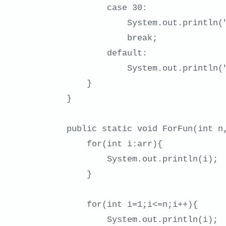
        case 30:

            System.out.println("30");

            break;

        default:

            System.out.println("Other");

    }

}

public static void ForFun(int n,
    for(int i:arr){

        System.out.println(i);

    }

    for(int i=1;i<=n;i++){

        System.out.println(i);
