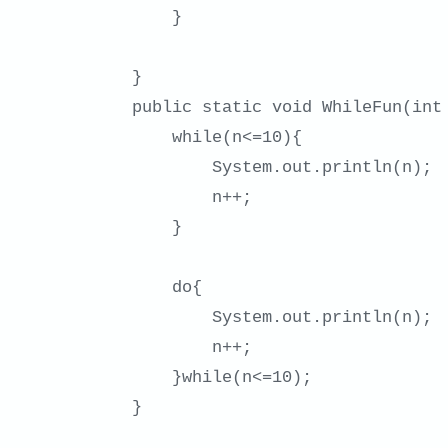
    }

}
public static void WhileFun(int 
    while(n<=10){

        System.out.println(n);

        n++;

    }

    do{

        System.out.println(n);

        n++;

    }while(n<=10);

}
