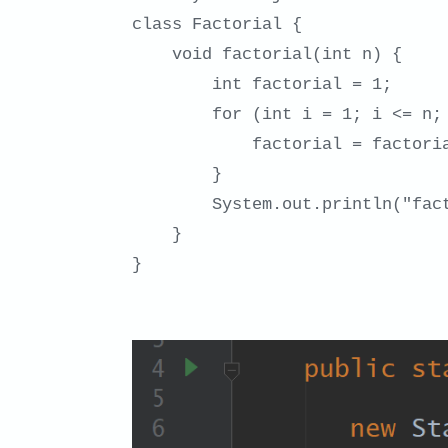
class Factorial {

    void factorial(int n) {

        int factorial = 1;

        for (int i = 1; i <= n; i++) {

            factorial = factorial * i;

        }

        System.out.println("factorial is " + factorial);

    }

}
