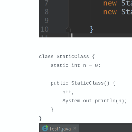
class StaticClass {

    static int n = 0;

    public StaticClass() {

        n++;

        System.out.println(n);

    }

}