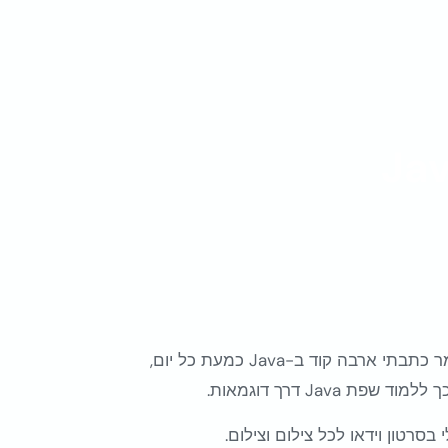
Ja
בזמני כאשר למדתי שפת תכנות Java, עשיתי ארבה שעורי בית – כלומר כתבתי ארבה קוד ב-Java כמעת כל יום,
Ja דרך דוגמאות.
רטון וידאו לכל צילום וצילום.