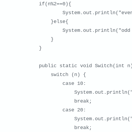
if(n%2==0){

        System.out.println("even number");

    }else{

        System.out.println("odd number");

    }

}

public static void Switch(int n)
    switch (n) {

        case 10:

            System.out.println("10");

            break;

        case 20:

            System.out.println("20");

            break;
