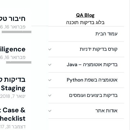
לתוכן
וולף
Global Side Menu
QA Blog
חיבור טלפ
בלוג בדיקות תוכנה
Width
פברואר 16, 2026
בדיקות אוטומציה
Placeholder
עמוד הבית
iligence
קורס בדיקות ידניות
פברואר 16, 2026
QA - Manual
בדיקות אוטומציה – Java
בדיקות ק
אוטומציה בשפת Python
Staging
QA - Manual
בדיקות ביצועים ועומסים
ינואר 7, 2018
t Case &
אודות אתר
hecklist
QA - Manual
דצמבר 31, 2017