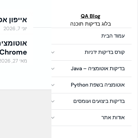
לתוכן
אוטומציות ב-on
Global Side Menu
QA Blog
אייפון א
בלוג בדיקות תוכנה
Width
יוני 7, 2026
אוטומציות ב-Python
Placeholder
עמוד הבית
אוטומציה
Chrome באנדרואיד
קורס בדיקות ידניות
אוטומציות ב-Python
מאי 27, 2026
בדיקות אוטומציה – Java
אוטומציה בשפת Python
בדיקות ביצועים ועומסים
Global Side Menu
Width
אודות אתר
Placeholder